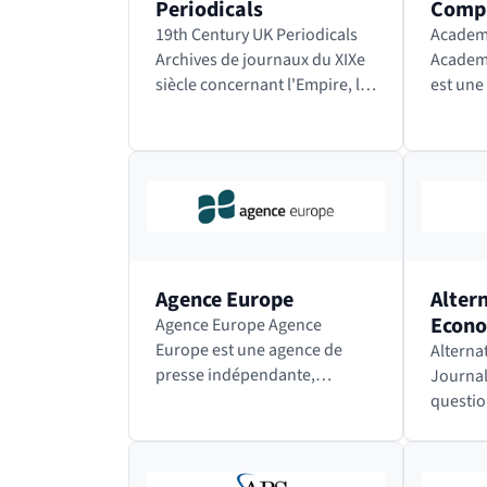
Periodicals
Comp
19th Century UK Periodicals
Academ
Archives de journaux du XIXe
Academ
siècle concernant l'Empire, la
est une
presse féminine, la littérature
pluridi
jeunesse, le sport, la presse
plusieu
satirique et les loisirs. Accéder
académi
à…
science
science
Agence Europe
Alter
Econ
Agence Europe Agence
Europe est une agence de
Alterna
presse indépendante,
Journal
spécialisée dans l’activité des
questio
institutions et agences
sociales
européennes, depuis 1953.
environ
Elle publie le Bulletin
Économ