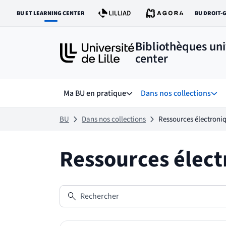
Aller
Aller
BU ET LEARNING CENTER
BU DROIT-
au
au
LIEN VERS LE SITE :
LI
contenu
pied
de
Bibliothèques uni
page
center
Ma BU en pratique
Dans nos collections
Sous menu de Ma BU en prat
Sous
BU
Dans nos collections
Ressources électroni
Ressources élect
Rechercher