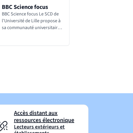
BBC Science focus
BBC Science focus Le SCD de
l’Université de Lille propose à
sa communauté universitaire
l’accès au titre BBC Science
Focus. Il s’agit d’un journal en
ligne de vulgarisation
scientifique en anglais…
Accès distant aux
ressources électronique
Lecteurs extérieurs et