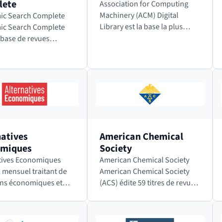
lete
Association for Computing
Machinery (ACM) Digital
ic Search Complete
Library est la base la plus
ic Search Complete
importante en informatique.
 base de revues
sciplinaires couvrant
rs domaines
ques, tels que les
s humaines, les
s sociales,…
natives
American Chemical
omiques
Society
tives Economiques
American Chemical Society
 mensuel traitant de
American Chemical Society
ns économiques et
(ACS) édite 59 titres de revues
, internationales et
de recherche, toutes à comité
nementales. Alternatives
de lecture. Ces revues
iques, aussi
couvrent les domaines de la