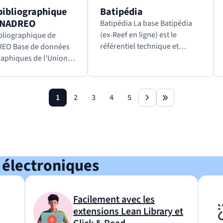
bibliographique
Batipédia
UNADREO
Batipédia La base Batipédia
(ex-Reef en ligne) est le
bliographique de
référentiel technique et
e données
réglementaire de la
raphiques de l'Union
construction édité par le CSTB
le pour le
(Centre scientifique et
ppement de la
technique du bâtiment). Il
he et de l'Évaluation
1
2
3
4
5
page
page
page
page
page
next
last
contient tous les…
ophonie. Cette société
 française…
 électroniques
Facilement avec les
extensions Lean Library et