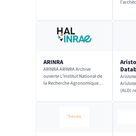
l'arché
irlanda
données
and Iri
Bibliog
au site
ARINRA
Arist
Data
ARINRA ARINRA Archive
ouverte L’Institut National de
Aristot
la Recherche Agronomique
Aristot
(INRA) produit et diffuse des
(ALD) r
connaissances scientifiques
traduct
et accompagne l’innovation
d’Aristo
économique et sociale dans
de ces t
les…
princip