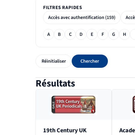
FILTRES RAPIDES
Accès avec authentification (159)
Filtre alphabétique
A
B
C
D
E
F
G
H
Réinitialiser
Chercher
Résultats
Passer le bloc des résultats de recherche
19th Century UK
Acade