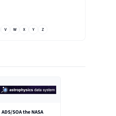
V
W
X
Y
Z
ADS/SOA the NASA