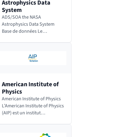
Astrophysics Data
System
ADS/SOA the NASA
Astrophysics Data System
Base de données Le
SOA/NASA Astrophysics Data
System (ADS(link is external))
est un portail de bibliothèque
numérique à destination des
chercheurs en…
American Institute of
Physics
American Institute of Physics
L’American Institute of Physics
(AIP) est un institut
professionnel fondé en 1931
et regroupant les physiciens
américains. L’AIP chapeaute