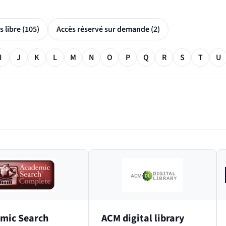
Accès libre (105)
Accès réservé sur demande (2)
I
J
K
L
M
N
O
P
Q
R
S
T
U
mic Search
ACM digital library