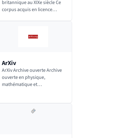
britannique au XIXe siècle Ce
corpus acquis en licence
nationale comporte plus de
80 700 documents
parlementaires numérisés
produits par la Chambre des
Communes (House of…
ArXiv
ArXiv Archive ouverte Archive
ouverte en physique,
mathématique et
informatique. Les articles
sont classés par des
thématiques précises en
fonction de la discipline. Des
modérateurs, spécialistes…