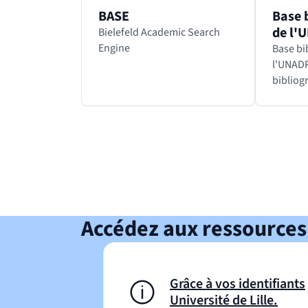
BASE
Base 
de l'
Bielefeld Academic Search
Engine
Base bi
l'UNADREO Base d
bibliog
Nationa
Dévelo
Recherc
en Orth
savante
Revenir avant le bloc
Shift+Tab
Accédez aux ressources
Grâce à vos identifiants
Université de Lille.