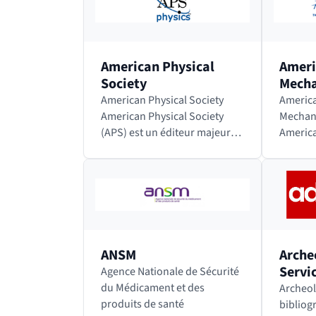
Quotidien Europe,…
appelé 
American Physical
Ameri
Society
Mecha
American Physical Society
America
American Physical Society
Mechani
(APS) est un éditeur majeur
America
de revues de recherche en
Mechani
physique et dans les
est une
disciplines connexes. Les
profess
revues sont toutes relues
les asp
par…
éducati
en…
ANSM
Arche
Servi
Agence Nationale de Sécurité
du Médicament et des
Archeolo
produits de santé
bibliog