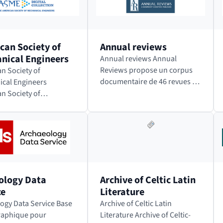
Alter Eco, est en…
chimie appliquée, la
biochimie,…
can Society of
Annual reviews
nical Engineers
Annual reviews Annual
Reviews propose un corpus
n Society of
documentaire de 46 revues de
cal Engineers
comptes rendus scientifiques
n Society of
rédigés en temps réel par des
cal Engineers (ASME)
spécialistes et couvrant 40
 organisation
domaines de la recherche
ionnelle centrée sur
en…
ects techniques,
fs et de recherche
ology Data
Archive of Celtic Latin
ce
Literature
gy Data Service Base
Archive of Celtic Latin
raphique pour
Literature Archive of Celtic-