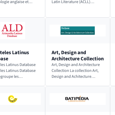
ologie anglaise et
Latin Literature (ACLL)
ise. Cette base de
contient plus de 500 textes
 contient The British
latins issus des marges
sh Archaeological
celtiques de l’Europe (Irlande,
raphy (BIAB). Accéder
Pays de Galle, Bretagne,…
oteles Latinus
Art, Design and
base
Architecture Collection
eles Latinus Database
Art, Design and Architecture
eles Latinus Database
Collection La collection Art,
egroupe les
Design and Achitecture
ions latines des textes
regroupe 4 bases de données
te. Les versions latines
dans les domaines de l'art,
extes constituaient les
l'architecture, le design,
aux outils d'étude…
l'histoire, la philosophie, la…