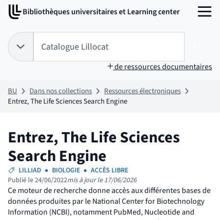
Aller
Aller
Bibliothèques universitaires et Learning center
au
au
MENU
contenu
pied
de
Tapez votre recherche pour rechercher dans :
Catalogue Lillocat
page
Choix du périmètre de recherche :
CATALOGUE LILLOCAT
sélectionné
Lanc
de ressources documentaires
BU
Dans nos collections
Ressources électroniques
Entrez, The Life Sciences Search Engine
Entrez, The Life Sciences
Search Engine
LILLIAD
BIOLOGIE
ACCÈS LIBRE
Publié le 24/06/2022
mis à jour le 17/06/2026
Ce moteur de recherche donne accès aux différentes bases de
données produites par le National Center for Biotechnology
Information (NCBI), notamment PubMed, Nucleotide and