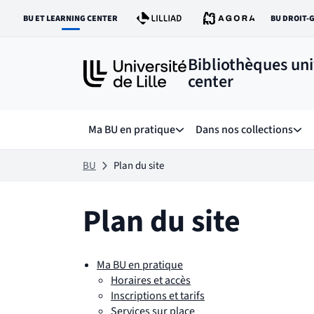
Aller
Aller
BU ET LEARNING CENTER
BU DROIT-
au
au
LIEN VERS LE SITE :
LI
contenu
pied
de
Bibliothèques uni
page
center
Ma BU en pratique
Dans nos collections
Sous menu de Ma BU en prat
Sous
BU
Plan du site
Plan du site
Ma BU en pratique
Horaires et accès
Inscriptions et tarifs
Services sur place