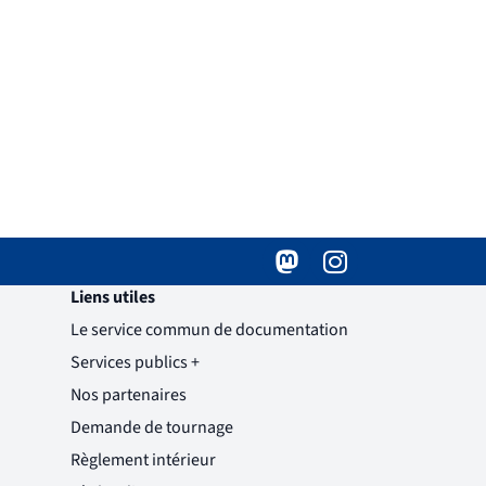
Mastodon
( )
(nouvelle fenêtre)
Instagram
( )
(nouvelle fenêtre)
Liens utiles
Le service commun de documentation
Services publics +
(nouvelle fenêtre)
Nos partenaires
Demande de tournage
(nouvelle fenêtre)
Règlement intérieur
(nouvelle fenêtre)