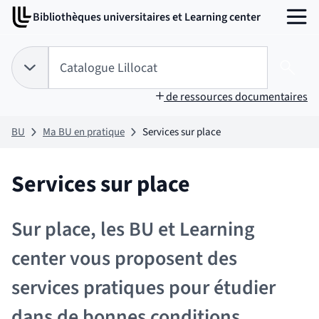
Aller
Aller
Bibliothèques universitaires et Learning center
au
au
MENU
contenu
pied
de
Tapez votre recherche pour rechercher dans :
Catalogue Lillocat
page
Choix du périmètre de recherche :
CATALOGUE LILLOCAT
sélectionné
Lanc
de ressources documentaires
BU
Ma BU en pratique
Services sur place
Services sur place
Sur place, les BU et Learning
center vous proposent des
services pratiques pour étudier
dans de bonnes conditions.