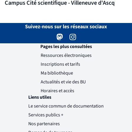
Campus Cité scientifique - Villeneuve d'Ascq
Suivez-nous sur les réseaux sociaux
Mastodon
( )
(nouvelle fenêtre)
Instagram
( )
(nouvelle fenêtre)
Pages les plus consultées
Ressources électroniques
Inscriptions et tarifs
Ma bibliothèque
Actualités et vie des BU
Horaires et accès
Liens utiles
Le service commun de documentation
Services publics +
(nouvelle fenêtre)
Nos partenaires