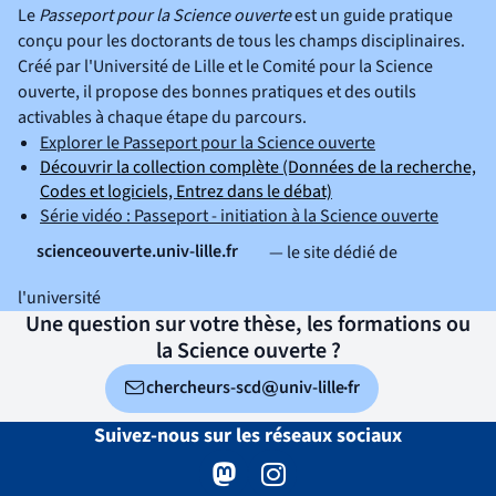
Le
Passeport pour la Science ouverte
est un guide pratique
conçu pour les doctorants de tous les champs disciplinaires.
Créé par l'Université de Lille et le Comité pour la Science
ouverte, il propose des bonnes pratiques et des outils
activables à chaque étape du parcours.
(nouvelle fenêtr
Explorer le Passeport pour la Science ouverte
Découvrir la collection complète (Données de la recherche,
(nouvelle fenêtre)
Codes et logiciels, Entrez dans le débat)
(nouvel
Série vidéo : Passeport - initiation à la Science ouverte
scienceouverte.univ-lille.fr
— le site dédié de
(nouvelle fenêtre)
l'université
Une question sur votre thèse, les formations ou
la Science ouverte ?
chercheurs-scd
univ-lille
fr
arobase
point
Suivez-nous sur les réseaux sociaux
Mastodon
( )
(nouvelle fenêtre)
Instagram
( )
(nouvelle fenêtre)