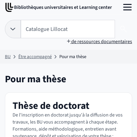
Aller
Aller
Bibliothèques universitaires et Learning center
au
au
MENU
contenu
pied
de
Tapez votre recherche pour rechercher dans :
Catalogue Lillocat
page
Choix du périmètre de recherche :
CATALOGUE LILLOCAT
sélectionné
Lanc
de ressources documentaires
BU
Être accompagné
Pour ma thèse
Pour ma thèse
Thèse de doctorat
De l'inscription en doctorat jusqu'à la diffusion de vos
travaux, les BU vous accompagnent à chaque étape.
Formations, aide méthodologique, entretien avant
soutenance, dépôt et valorisation de votre thèse :