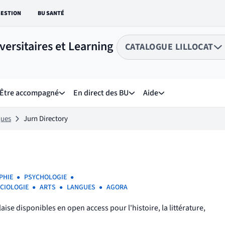
GESTION
BU SANTÉ
EN VERS LE SITE :
LIEN VERS LE SITE :
versitaires et Learning
CATALOGUE LILLOCAT
Choix du péri
sélectionné
Être accompagné
En direct des BU
Aide
ique
 menu de Dans nos collections
Sous menu de Être accompagné
Sous menu de En direct des 
Sous menu de Aide
ques
Jurn Directory
PHIE
PSYCHOLOGIE
CIOLOGIE
ARTS
LANGUES
AGORA
aise disponibles en open access pour l'histoire, la littérature,