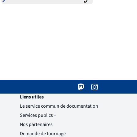
Mastodon
( )
(nouvelle fenêtre)
Instagram
( )
(nouvelle fenêtre)
Liens utiles
Le service commun de documentation
Services publics +
(nouvelle fenêtre)
Nos partenaires
Demande de tournage
(nouvelle fenêtre)