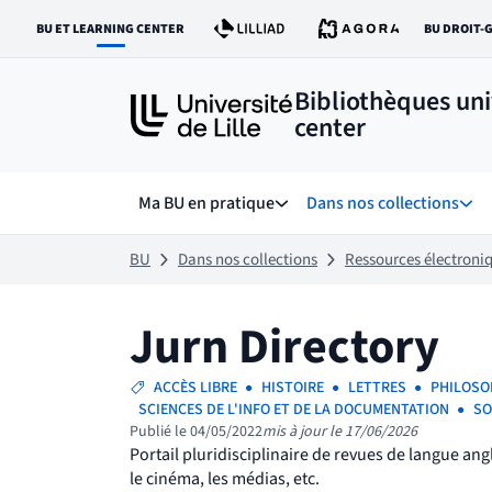
Aller
Aller
BU ET LEARNING CENTER
BU DROIT-
au
au
LIEN VERS LE SITE :
LI
contenu
pied
de
Bibliothèques uni
page
center
Ma BU en pratique
Dans nos collections
Sous menu de Ma BU en prat
Sous
BU
Dans nos collections
Ressources électroni
Jurn Directory
ACCÈS LIBRE
HISTOIRE
LETTRES
PHILOSO
SCIENCES DE L'INFO ET DE LA DOCUMENTATION
SO
Publié le 04/05/2022
mis à jour le 17/06/2026
Portail pluridisciplinaire de revues de langue angl
le cinéma, les médias, etc.