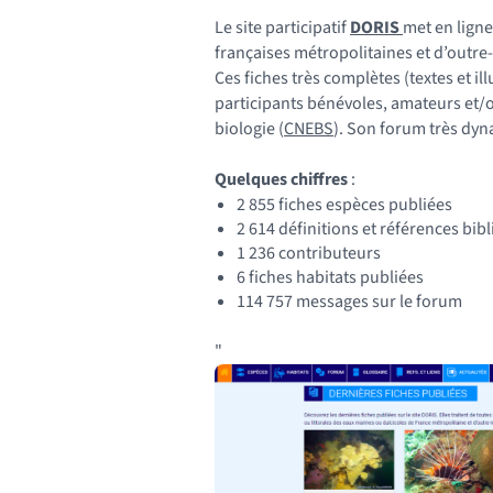
Le site participatif
DORIS
met en ligne
françaises métropolitaines et d’outre
Ces fiches très complètes (textes et il
participants bénévoles, amateurs et/ou
biologie (
CNEBS
). Son forum très dyn
Quelques chiffres
:
2 855 fiches espèces publiées
2 614 définitions et références bi
1 236 contributeurs
6 fiches habitats publiées
114 757 messages sur le forum
"