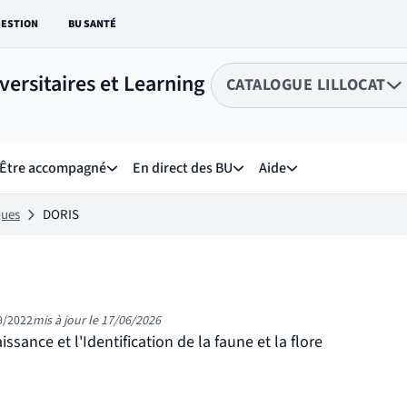
GESTION
BU SANTÉ
EN VERS LE SITE :
LIEN VERS LE SITE :
versitaires et Learning
CATALOGUE LILLOCAT
Choix du péri
sélectionné
Être accompagné
En direct des BU
Aide
ique
 menu de Dans nos collections
Sous menu de Être accompagné
Sous menu de En direct des 
Sous menu de Aide
ques
DORIS
9/2022
mis à jour le 17/06/2026
ance et l'Identification de la faune et la flore