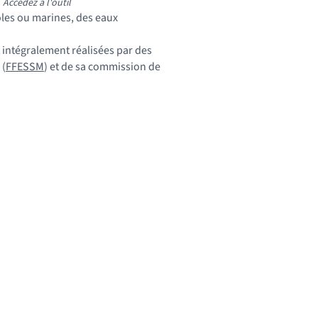
Accédez à l'outil
oles ou marines, des eaux
nt intégralement réalisées par des
 (
FFESSM
) et de sa commission de