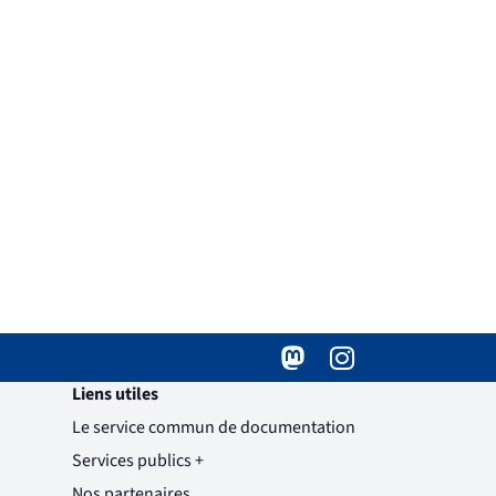
Mastodon
( )
(nouvelle fenêtre)
Instagram
( )
(nouvelle fenêtre)
Liens utiles
Le service commun de documentation
Services publics +
(nouvelle fenêtre)
Nos partenaires