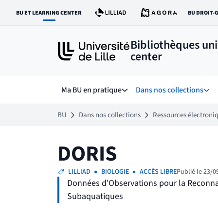
Aller
Aller
BU ET LEARNING CENTER
BU DROIT-
au
au
LIEN VERS LE SITE :
LI
contenu
pied
de
Bibliothèques uni
page
center
Ma BU en pratique
Dans nos collections
Sous menu de Ma BU en prat
Sous
BU
Dans nos collections
Ressources électroni
DORIS
LILLIAD
BIOLOGIE
ACCÈS LIBRE
Publié le 23/0
Données d'Observations pour la Reconnaiss
Subaquatiques