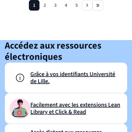
1
2
3
4
5
page
page
page
page
page
next
last
Revenir avant le bloc
Shift+Tab
Accédez aux ressources
électroniques
Grâce à vos identifiants Université
de Lille.
Facilement avec les extensions Lean
Library et Click & Read