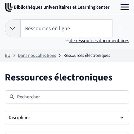
Aller
Aller
Bibliothèques universitaires et Learning center
au
au
MENU
contenu
pied
de
Tapez votre recherche pour rechercher dans :
Ressources en ligne
page
Choix du périmètre de recherche :
RESSOURCES EN LIGNE
sélectionné
Lanc
de ressources documentaires
BU
Dans nos collections
Ressources électroniques
Ressources électroniques
Rechercher
Disciplines