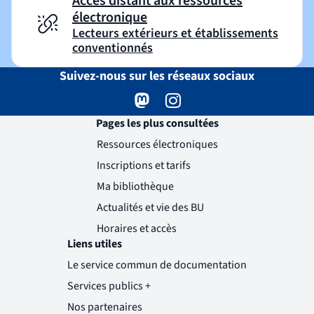
Accès distant aux ressources
électronique
Lecteurs extérieurs et établissements
conventionnés
Suivez-nous sur les réseaux sociaux
Mastodon
( )
(nouvelle fenêtre)
Instagram
( )
(nouvelle fenêtre)
Pages les plus consultées
Ressources électroniques
Inscriptions et tarifs
Ma bibliothèque
Actualités et vie des BU
Horaires et accès
Liens utiles
Le service commun de documentation
Services publics +
(nouvelle fenêtre)
Nos partenaires