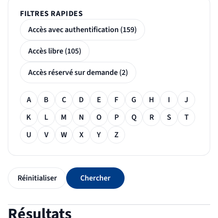
FILTRES RAPIDES
Accès avec authentification (159)
Accès libre (105)
Accès réservé sur demande (2)
Filtre alphabétique
A
B
C
D
E
F
G
H
I
J
K
L
M
N
O
P
Q
R
S
T
U
V
W
X
Y
Z
Réinitialiser
Chercher
Résultats