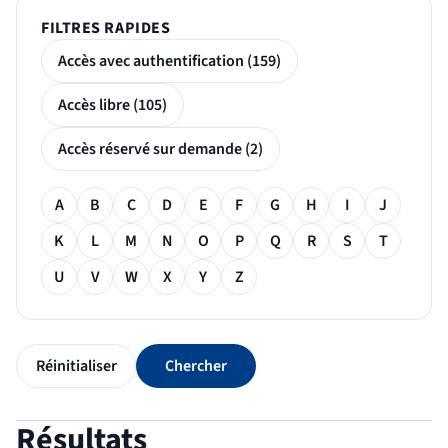
FILTRES RAPIDES
Accès avec authentification (159)
Accès libre (105)
Accès réservé sur demande (2)
Filtre alphabétique
A
B
C
D
E
F
G
H
I
J
K
L
M
N
O
P
Q
R
S
T
U
V
W
X
Y
Z
Réinitialiser
Chercher
Résultats