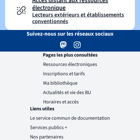
Accès distant aux ressources
électronique
Lecteurs extérieurs et établissements
conventionnés
Suivez-nous sur les réseaux sociaux
Mastodon
( )
(nouvelle fenêtre)
Instagram
( )
(nouvelle fenêtre)
Pages les plus consultées
Ressources électroniques
Inscriptions et tarifs
Ma bibliothèque
Actualités et vie des BU
Horaires et accès
Liens utiles
Le service commun de documentation
Services publics +
(nouvelle fenêtre)
Nos partenaires