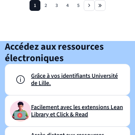
1
2
3
4
5
page
page
page
page
page
next
last
Revenir avant le bloc
Shift+Tab
Accédez aux ressources
électroniques
Grâce à vos identifiants Université
de Lille.
Facilement avec les extensions Lean
Library et Click & Read