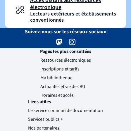
Accès distant aux ressources
électronique
Lecteurs extérieurs et établissements
conventionnés
Suivez-nous sur les réseaux sociaux
Mastodon
( )
(nouvelle fenêtre)
Instagram
( )
(nouvelle fenêtre)
Pages les plus consultées
Ressources électroniques
Inscriptions et tarifs
Ma bibliothèque
Actualités et vie des BU
Horaires et accès
Liens utiles
Le service commun de documentation
Services publics +
(nouvelle fenêtre)
Nos partenaires