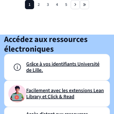
1
2
3
4
5
page
page
page
page
page
next
last
Revenir avant le bloc
Shift+Tab
Accédez aux ressources
électroniques
Grâce à vos identifiants Université
de Lille.
Facilement avec les extensions Lean
Library et Click & Read