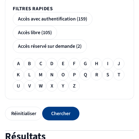
FILTRES RAPIDES
Accès avec authentification (159)
Accès libre (105)
Accès réservé sur demande (2)
Filtre alphabétique
A
B
C
D
E
F
G
H
I
J
K
L
M
N
O
P
Q
R
S
T
U
V
W
X
Y
Z
Réinitialiser
Chercher
Résultats