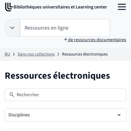
Aller
Aller
Bibliothèques universitaires et Learning center
au
au
MENU
contenu
pied
de
Tapez votre recherche pour rechercher dans :
Ressources en ligne
page
Choix du périmètre de recherche :
RESSOURCES EN LIGNE
sélectionné
Lanc
de ressources documentaires
BU
Dans nos collections
Ressources électroniques
Ressources électroniques
Rechercher
Disciplines