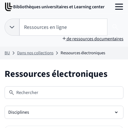
Aller
Aller
Bibliothèques universitaires et Learning center
au
au
MENU
contenu
pied
de
Tapez votre recherche pour rechercher dans :
Ressources en ligne
page
Choix du périmètre de recherche :
RESSOURCES EN LIGNE
sélectionné
Lanc
de ressources documentaires
BU
Dans nos collections
Ressources électroniques
Ressources électroniques
Rechercher
Disciplines