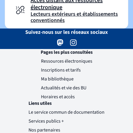
Accès distant aux ressources
électronique
Lecteurs extérieurs et établissements
conventionnés
Suivez-nous sur les réseaux sociaux
Mastodon
( )
(nouvelle fenêtre)
Instagram
( )
(nouvelle fenêtre)
Pages les plus consultées
Ressources électroniques
Inscriptions et tarifs
Ma bibliothèque
Actualités et vie des BU
Horaires et accès
Liens utiles
Le service commun de documentation
Services publics +
(nouvelle fenêtre)
Nos partenaires