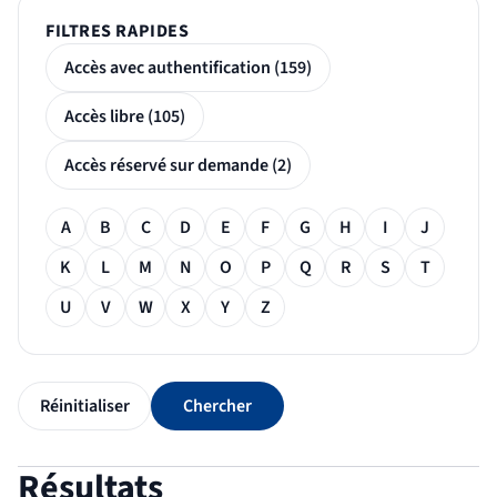
FILTRES RAPIDES
Accès avec authentification (159)
Accès libre (105)
Accès réservé sur demande (2)
Filtre alphabétique
A
B
C
D
E
F
G
H
I
J
K
L
M
N
O
P
Q
R
S
T
U
V
W
X
Y
Z
Réinitialiser
Chercher
Résultats