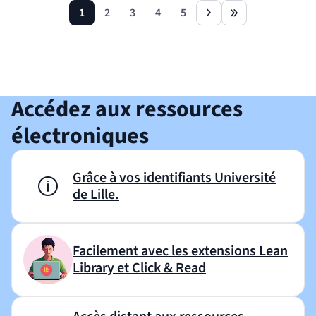
1
2
3
4
5
page
page
page
page
page
next
last
Revenir avant le bloc
Shift+Tab
Accédez aux ressources
électroniques
Grâce à vos identifiants Université
de Lille.
Facilement avec les extensions Lean
Library et Click & Read