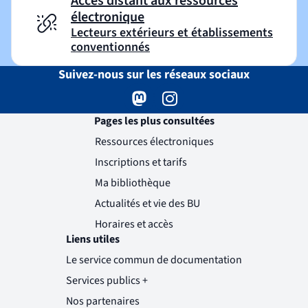
Accès distant aux ressources
électronique
Lecteurs extérieurs et établissements
conventionnés
Suivez-nous sur les réseaux sociaux
Mastodon
( )
(nouvelle fenêtre)
Instagram
( )
(nouvelle fenêtre)
Pages les plus consultées
Ressources électroniques
Inscriptions et tarifs
Ma bibliothèque
Actualités et vie des BU
Horaires et accès
Liens utiles
Le service commun de documentation
Services publics +
(nouvelle fenêtre)
Nos partenaires