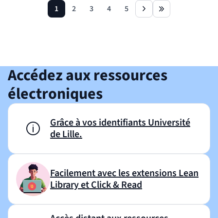
1
2
3
4
5
page
page
page
page
page
next
last
Revenir avant le bloc
Shift+Tab
Accédez aux ressources
électroniques
Grâce à vos identifiants Université
de Lille.
Facilement avec les extensions Lean
Library et Click & Read