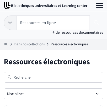
Aller
Aller
Bibliothèques universitaires et Learning center
au
au
MENU
contenu
pied
de
Tapez votre recherche pour rechercher dans :
Ressources en ligne
page
Choix du périmètre de recherche :
RESSOURCES EN LIGNE
sélectionné
Lanc
de ressources documentaires
BU
Dans nos collections
Ressources électroniques
Ressources électroniques
Rechercher
Disciplines