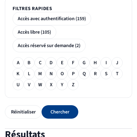
FILTRES RAPIDES
Accès avec authentification (159)
Accès libre (105)
Accès réservé sur demande (2)
Filtre alphabétique
A
B
C
D
E
F
G
H
I
J
K
L
M
N
O
P
Q
R
S
T
U
V
W
X
Y
Z
Réinitialiser
Chercher
Résultats